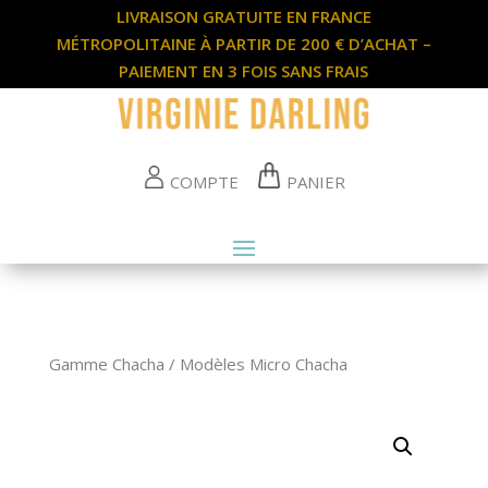
LIVRAISON GRATUITE EN FRANCE
MÉTROPOLITAINE À PARTIR DE 200 € D’ACHAT –
PAIEMENT EN 3 FOIS SANS FRAIS
COMPTE
PANIER
Gamme Chacha
/
Modèles Micro Chacha