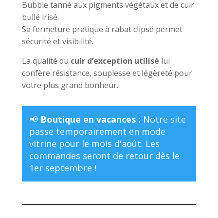
Bubble tanné aux pigments végétaux et de cuir
bullé irisé.
Sa fermeture pratique à rabat clipsé permet
sécurité et visibilité.
La qualité du
cuir d’exception utilisé
lui
confère résistance, souplesse et légèreté pour
votre plus grand bonheur.
📢
Boutique en vacances :
Notre site
passe temporairement en mode
vitrine pour le mois d'août. Les
commandes seront de retour dès le
1er septembre !