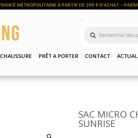
FRANCE MÉTROPOLITAINE À PARTIR DE 200 € D’ACHAT – PAIEME
-
Recherche
de
produits
CHAUSSURE
PRÊT A PORTER
CONTACT
ACTUAL
SAC MICRO 
SUNRISE