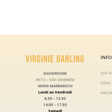
INF
QUI 
SHOWROOM
#372 – SIDI-GHANEM
CGVU
40000 MARRAKECH
Lundi au Vendredi
PROT
8.30 – 13.30
14.00 – 17.30
Samedi