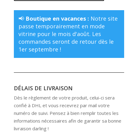
EN
LIN
LICHEN
📢
Boutique en vacances :
Notre site
passe temporairement en mode
vitrine pour le mois d'août. Les
commandes seront de retour dès le
1er septembre !
DÉLAIS DE LIVRAISON
Dès le règlement de votre produit, celui-ci sera
confié à DHL et vous recevrez par mail votre
numéro de suivi. Pensez à bien remplir toutes les
informations nécessaires afin de garantir sa bonne
livraison darling !