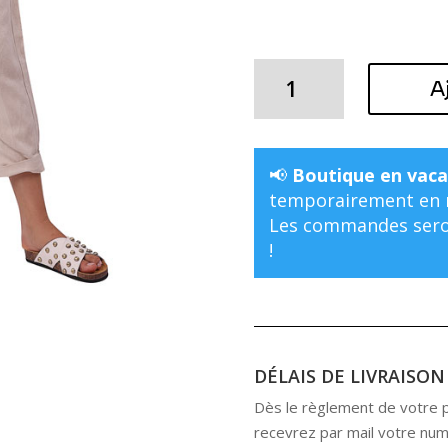
quantité
A
de
COMBINAISON
DARLING
EN
📢
Boutique en vaca
LIN
temporairement en m
ECRU
Les commandes seron
!
DÉLAIS DE LIVRAISON
Dès le règlement de votre pr
recevrez par mail votre numé