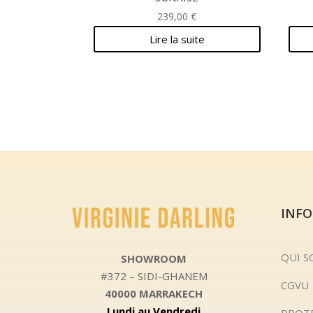
239,00
€
Lire la suite
INF
QUI 
SHOWROOM
#372 – SIDI-GHANEM
CGVU
40000 MARRAKECH
Lundi au Vendredi
PROT