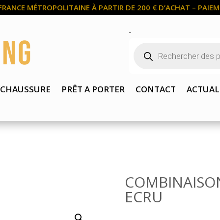
FRANCE MÉTROPOLITAINE À PARTIR DE 200 € D’ACHAT – PAIEME
-
Recherche
de
produits
CHAUSSURE
PRÊT A PORTER
CONTACT
ACTUAL
COMBINAISON
ECRU