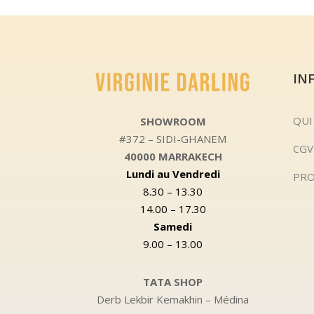
IN
QUI
SHOWROOM
#372 – SIDI-GHANEM
CGV
40000 MARRAKECH
Lundi au Vendredi
PRO
8.30 – 13.30
14.00 – 17.30
Samedi
9.00 – 13.00
TATA SHOP
Derb Lekbir Kemakhin – Médina