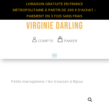
LIVRAISON GRATUITE EN FRANCE
MÉTROPOLITAINE À PARTIR DE 200 € D’ACHAT –
PAIEMENT EN 3 FOIS SANS FRAIS
COMPTE
PANIER
Petite maroquinerie
/
les trousses à Bijoux