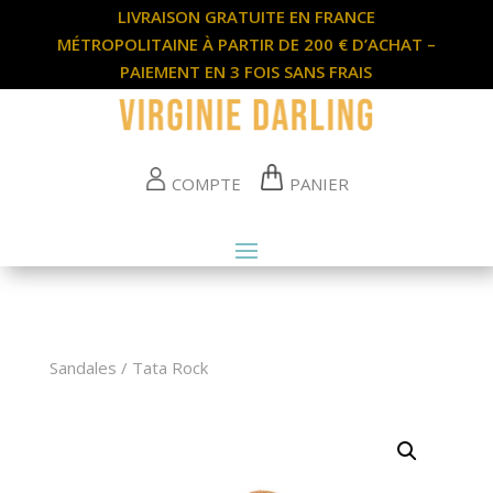
LIVRAISON GRATUITE EN FRANCE
MÉTROPOLITAINE À PARTIR DE 200 € D’ACHAT –
PAIEMENT EN 3 FOIS SANS FRAIS
COMPTE
PANIER
Sandales /
Tata Rock