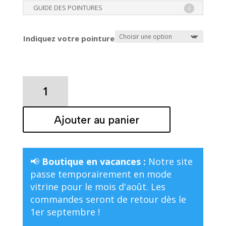
GUIDE DES POINTURES
Indiquez votre pointure
quantité
de
SANDALE
Ajouter au panier
TATA
ROCK
Lichen
Irisé
📢
Boutique en vacances :
Notre site
passe temporairement en mode
vitrine pour le mois d'août. Les
commandes seront de retour dès le
1er septembre !