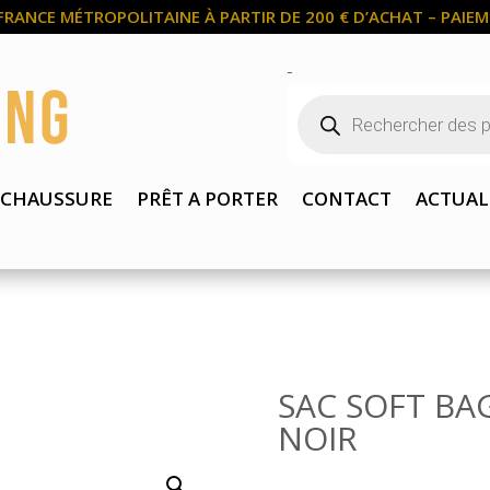
FRANCE MÉTROPOLITAINE À PARTIR DE 200 € D’ACHAT – PAIEME
-
Recherche
de
produits
CHAUSSURE
PRÊT A PORTER
CONTACT
ACTUAL
SAC SOFT BA
NOIR