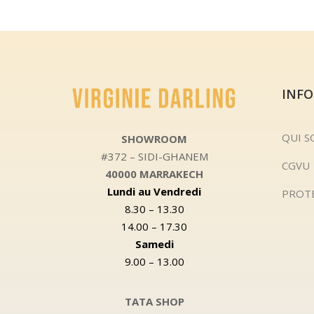
INF
QUI 
SHOWROOM
#372 – SIDI-GHANEM
CGVU
40000 MARRAKECH
Lundi au Vendredi
PROT
8.30 – 13.30
14.00 – 17.30
Samedi
9.00 – 13.00
TATA SHOP