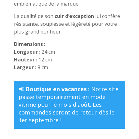
emblématique de la marque.
La qualité de son
cuir d’exception
lui confère
résistance, souplesse et légèreté pour votre
plus grand bonheur.
Dimensions :
Longueur :
24 cm
Hauteur :
12 cm
Largeur
:
8 cm
📢
Boutique en vacances :
Notre site
passe temporairement en mode
vitrine pour le mois d'août. Les
commandes seront de retour dès le
1er septembre !