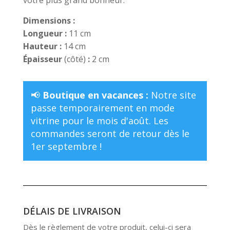
votre plus grand bonheur.
Dimensions :
Longueur :
11 cm
Hauteur :
14 cm
Épaisseur
(côté)
:
2 cm
📢
Boutique en vacances :
Notre site
passe temporairement en mode
vitrine pour le mois d'août. Les
commandes seront de retour dès le
1er septembre !
DÉLAIS DE LIVRAISON
Dès le règlement de votre produit, celui-ci sera