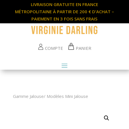
LIVRAISON GRATUITE EN FRANCE
MÉTROPOLITAINE À PARTIR DE 200 € D’ACHAT –
PAIEMENT EN 3 FOIS SANS FRAIS
COMPTE
PANIER
Gamme Jalouse
/
Modèles Mini Jalouse