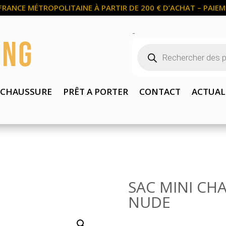
FRANCE MÉTROPOLITAINE À PARTIR DE 200 € D’ACHAT – PAIEME
-
Recherche
de
produits
CHAUSSURE
PRÊT A PORTER
CONTACT
ACTUAL
SAC MINI CH
NUDE