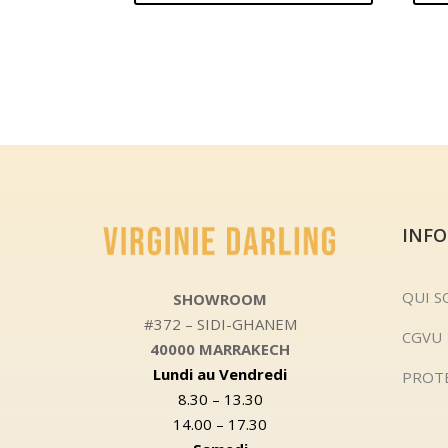
INF
QUI 
SHOWROOM
#372 – SIDI-GHANEM
CGVU
40000 MARRAKECH
Lundi au Vendredi
PROT
8.30 – 13.30
14.00 – 17.30