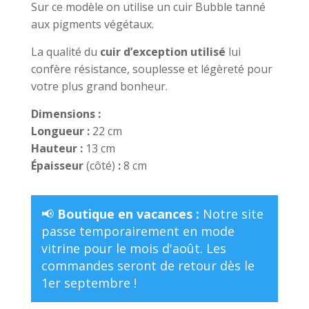
Sur ce modèle on utilise un cuir Bubble tanné
aux pigments végétaux.
La qualité du
cuir d’exception utilisé
lui
confère résistance, souplesse et légèreté pour
votre plus grand bonheur.
Dimensions :
Longueur :
22 cm
Hauteur :
13 cm
Épaisseur
(côté)
:
8 cm
📢
Boutique en vacances :
Notre site
passe temporairement en mode
vitrine pour le mois d'août. Les
commandes seront de retour dès le
1er septembre !