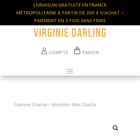
LIVRAISON GRATUITE EN FRANCE
MÉTROPOLITAINE À PARTIR DE 200 € D’ACHAT –
PAIEMENT EN 3 FOIS SANS FRAIS
COMPTE
PANIER
Gamme Chacha
/
Modèles Mini Chacha