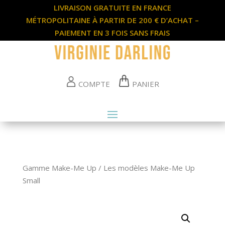
LIVRAISON GRATUITE EN FRANCE
MÉTROPOLITAINE À PARTIR DE 200 € D’ACHAT –
PAIEMENT EN 3 FOIS SANS FRAIS
COMPTE
PANIER
Gamme Make-Me Up
/
Les modèles Make-Me Up
Small