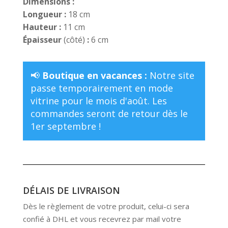
Dimensions :
Longueur :
18 cm
Hauteur :
11 cm
Épaisseur
(côté)
:
6 cm
📢
Boutique en vacances :
Notre site
passe temporairement en mode
vitrine pour le mois d'août. Les
commandes seront de retour dès le
1er septembre !
DÉLAIS DE LIVRAISON
Dès le règlement de votre produit, celui-ci sera
confié à DHL et vous recevrez par mail votre