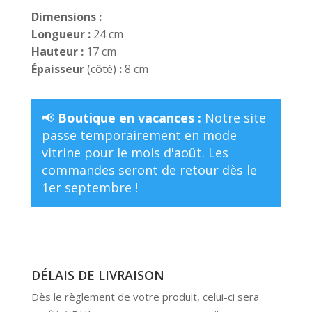
Dimensions :
Longueur :
24 cm
Hauteur :
17 cm
Épaisseur
(côté)
:
8 cm
📢
Boutique en vacances :
Notre site
passe temporairement en mode
vitrine pour le mois d'août. Les
commandes seront de retour dès le
1er septembre !
DÉLAIS DE LIVRAISON
Dès le règlement de votre produit, celui-ci sera