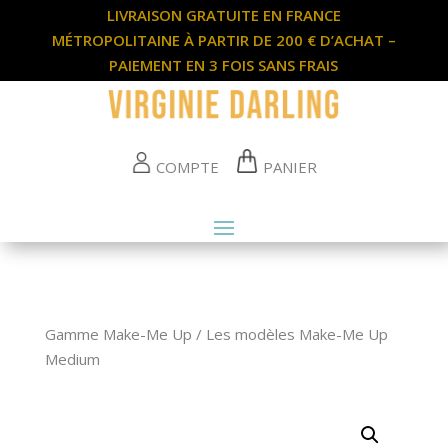
LIVRAISON GRATUITE EN FRANCE
MÉTROPOLITAINE À PARTIR DE 200 € D’ACHAT –
PAIEMENT EN 3 FOIS SANS FRAIS
COMPTE
PANIER
Gamme Make-Me Up
/
Les modèles Make-Me Up
Medium