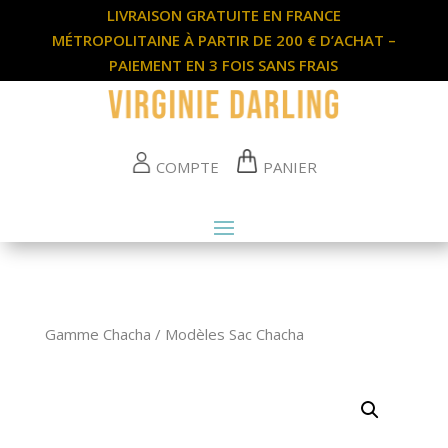
LIVRAISON GRATUITE EN FRANCE
MÉTROPOLITAINE À PARTIR DE 200 € D’ACHAT –
PAIEMENT EN 3 FOIS SANS FRAIS
COMPTE
PANIER
Gamme Chacha
/
Modèles Sac Chacha