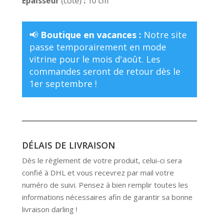
Épaisseur
(côté)
:
10 cm
📢
Boutique en vacances :
Notre site
passe temporairement en mode
vitrine pour le mois d'août. Les
commandes seront de retour dès le
1er septembre !
DÉLAIS DE LIVRAISON
Dès le règlement de votre produit, celui-ci sera
confié à DHL et vous recevrez par mail votre
numéro de suivi. Pensez à bien remplir toutes les
informations nécessaires afin de garantir sa bonne
livraison darling !