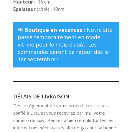
Hauteur :
16 cm
Épaisseur
(côté)
:
10cm
📢
Boutique en vacances :
Notre site
passe temporairement en mode
vitrine pour le mois d'août. Les
commandes seront de retour dès le
1er septembre !
DÉLAIS DE LIVRAISON
Dès le règlement de votre produit, celui-ci sera
confié à DHL et vous recevrez par mail votre
numéro de suivi. Pensez à bien remplir toutes les
informations nécessaires afin de garantir sa bonne