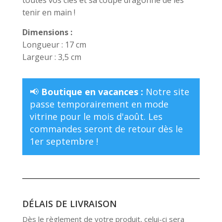
tenir en main !
Dimensions :
Longueur : 17 cm
Largeur : 3,5 cm
📢
Boutique en vacances :
Notre site
passe temporairement en mode
vitrine pour le mois d'août. Les
commandes seront de retour dès le
1er septembre !
DÉLAIS DE LIVRAISON
Dès le règlement de votre produit, celui-ci sera