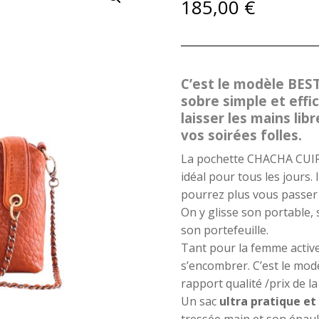
185,00
€
C’est le modèle BES
sobre simple et effic
laisser les mains lib
vos soirées folles.
La pochette CHACHA CUIR
idéal pour tous les jours. 
pourrez plus vous passer d
On y glisse son portable, 
son portefeuille.
Tant pour la femme active
s’encombrer. C’est le mod
rapport qualité /prix de 
Un sac
ultra pratique et
tressée main et son épaul