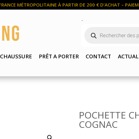
FRANCE MÉTROPOLITAINE À PARTIR DE 200 € D’ACHAT – PAIEME
-
Recherche
de
produits
CHAUSSURE
PRÊT A PORTER
CONTACT
ACTUAL
POCHETTE C
COGNAC