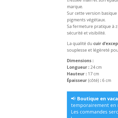
marque.
Sur cette version basique 
pigments végétaux.
Sa fermeture pratique à zi
sécurité et visibilité.
La qualité du
cuir d’excep
souplesse et légèreté po
Dimensions :
Longueur :
24 cm
Hauteur :
17 cm
Épaisseur
(côté)
:
6 cm
📢
Boutique en vaca
temporairement en m
Les commandes seron