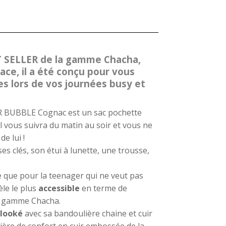
T SELLER de la gamme Chacha,
ace, il a été conçu pour vous
res lors de vos journées busy et
 BUBBLE Cognac est un sac pochette
Il vous suivra du matin au soir et vous ne
e lui !
ses clés, son étui à lunette, une trousse,
 que pour la teenager qui ne veut pas
èle le plus
accessible
en terme de
la gamme Chacha.
 looké
avec sa bandoulière chaine et cuir
ière de confort en cuir embossée de la