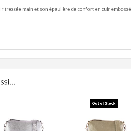
uir tressée main et son épaulière de confort en cuir emboss
.
ussi…
Out of Stock