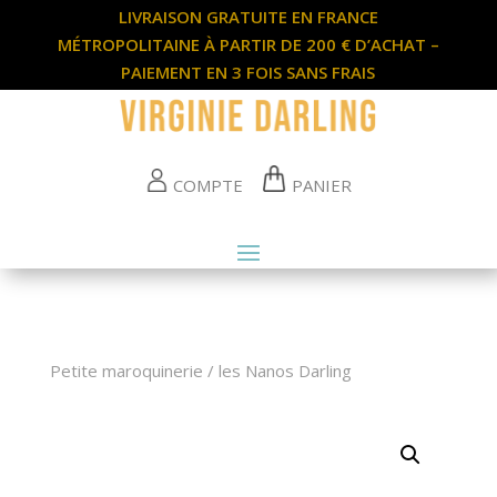
LIVRAISON GRATUITE EN FRANCE
MÉTROPOLITAINE À PARTIR DE 200 € D’ACHAT –
PAIEMENT EN 3 FOIS SANS FRAIS
COMPTE
PANIER
Petite maroquinerie
/
les Nanos Darling