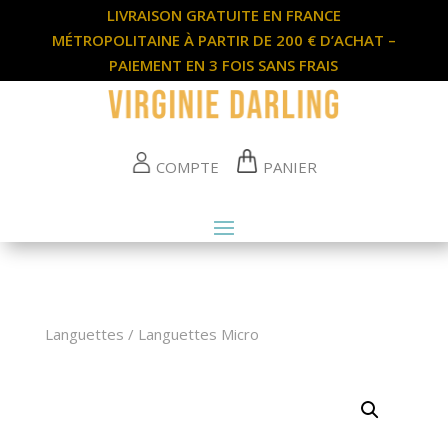
LIVRAISON GRATUITE EN FRANCE
MÉTROPOLITAINE À PARTIR DE 200 € D’ACHAT –
PAIEMENT EN 3 FOIS SANS FRAIS
COMPTE
PANIER
Languettes
/
Languettes Micro