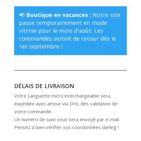
📢
Boutique en vacances :
Notre site
passe temporairement en mode
vitrine pour le mois d'août. Les
commandes seront de retour dès le
1er septembre !
DÉLAIS DE LIVRAISON
Votre Languette micro interchangeable sera
expédiée avec amour via DHL dès validation de
votre commande.
Un numéro de suivi vous sera envoyé par e-mail.
Pensez à bien vérifier vos coordonnées darling !