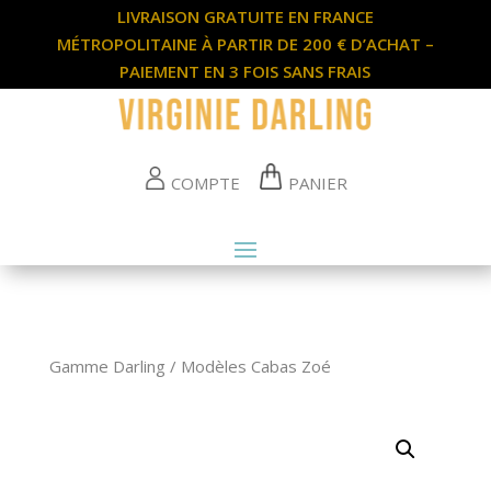
LIVRAISON GRATUITE EN FRANCE
MÉTROPOLITAINE À PARTIR DE 200 € D’ACHAT –
PAIEMENT EN 3 FOIS SANS FRAIS
COMPTE
PANIER
Gamme Darling
/
Modèles Cabas Zoé