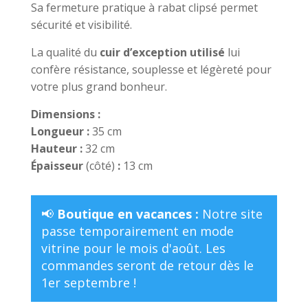
Sa fermeture pratique à rabat clipsé permet
sécurité et visibilité.
La qualité du
cuir d’exception utilisé
lui
confère résistance, souplesse et légèreté pour
votre plus grand bonheur.
Dimensions :
Longueur :
35 cm
Hauteur :
32 cm
Épaisseur
(côté)
:
13 cm
📢
Boutique en vacances :
Notre site
passe temporairement en mode
vitrine pour le mois d'août. Les
commandes seront de retour dès le
1er septembre !