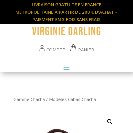
LIVRAISON GRATUITE EN FRANCE
MÉTROPOLITAINE À PARTIR DE 200 € D’ACHAT –
PAIEMENT EN 3 FOIS SANS FRAIS
COMPTE
PANIER
Gamme Chacha
/
Modèles Cabas Chacha