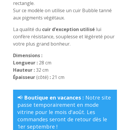
rectangle.
Sur ce modèle on utilise un cuir Bubble tanné
aux pigments végétaux.
La qualité du
cuir d’exception utilisé
lui
confère résistance, souplesse et légèreté pour
votre plus grand bonheur.
Dimensions :
Longueur :
28 cm
Hauteur :
32 cm
Épaisseur
(côté)
:
21 cm
📢
Boutique en vacances :
Notre site
passe temporairement en mode
vitrine pour le mois d'août. Les
commandes seront de retour dès le
1er septembre !