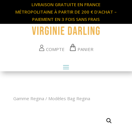
LIVRAISON GRATUITE EN FRANCE
MÉTROPOLITAINE À PARTIR DE 200 € D’ACHAT –
PAIEMENT EN 3 FOIS SANS FRAIS
COMPTE
PANIER
Gamme Regina
/
Modèles Bag Regina