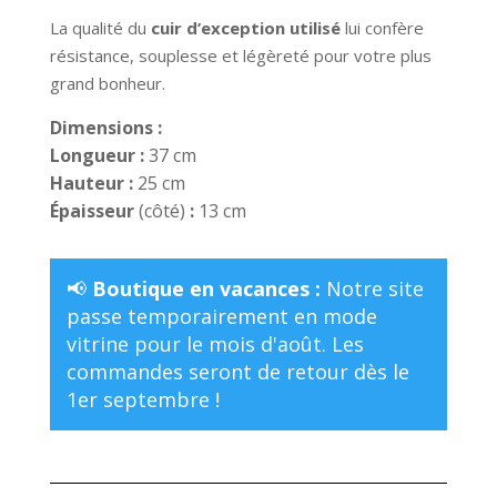
La qualité du
cuir d’exception utilisé
lui confère
résistance, souplesse et légèreté pour votre plus
grand bonheur.
Dimensions :
Longueur :
37 cm
Hauteur :
25 cm
Épaisseur
(côté)
:
13 cm
📢
Boutique en vacances :
Notre site
passe temporairement en mode
vitrine pour le mois d'août. Les
commandes seront de retour dès le
1er septembre !