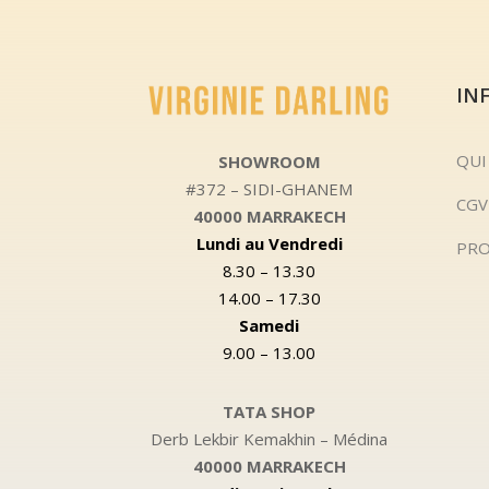
IN
QUI
SHOWROOM
#372 – SIDI-GHANEM
CGV
40000 MARRAKECH
Lundi au Vendredi
PRO
8.30 – 13.30
14.00 – 17.30
Samedi
9.00 – 13.00
TATA SHOP
Derb Lekbir Kemakhin – Médina
40000 MARRAKECH